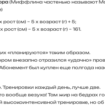
ора
(Миффлина частенько называют Маф
)
 рост (см) – 5 х возраст (г) + 5;
 рост (см) – 5 x возраст (г) – 161.
их «планируются» таким образом.
тором внезапно отразился «удачно» про
Абонемент был куплен еще полгода наза
. Тренировки каждый день, лучше две.
то вообще везуха! Там жир на бедрах го
ой высокоинтенсивной тренировке, но об