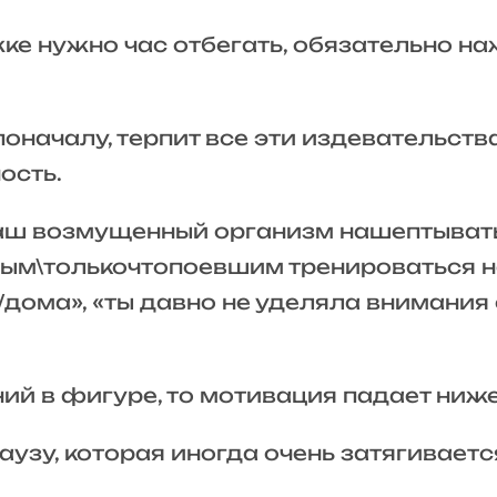
ке нужно час отбегать, обязательно н
началу, терпит все эти издевательства,
ость.
наш возмущенный организм нашептывать:
ным\толькочтопоевшим тренироваться н
дома», «ты давно не уделяла внимания 
ний в фигуре, то мотивация падает ниже
аузу, которая иногда очень затягиваетс