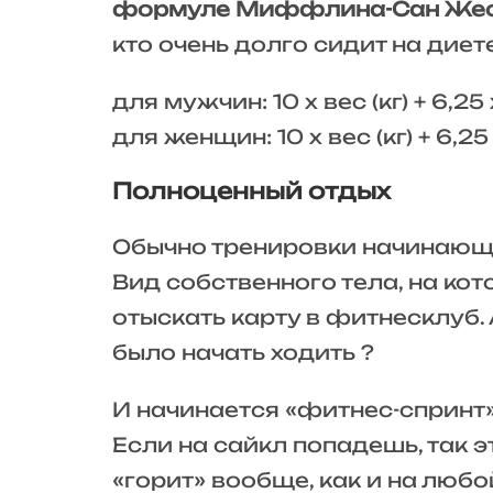
формуле Миффлина-Сан Же
кто очень долго сидит на диете
для мужчин: 10 х вес (кг) + 6,25 x
для женщин: 10 x вес (кг) + 6,25 x
Полноценный отдых
Обычно тренировки начинающ
Вид собственного тела, на ко
отыскать карту в фитнесклуб. 
было начать ходить ?
И начинается «фитнес-спринт»
Если на сайкл попадешь, так э
«горит» вообще, как и на люб