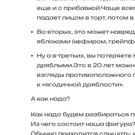
еще и с прибавкой.Чаще всег
падает лицом в торт, потом 
Во-вторых, это может навред
яблоками (кефиром, грейпфр
Ну а в-третьих, вы потеряе
дряблыми.Это в 20 лет можн
взгляды противоположного п
к «ягодичной дряблости».
А как надо?
Как надо будем разбираться п
Из чего состоит наша фигура?
Обычно приходится слышать: «