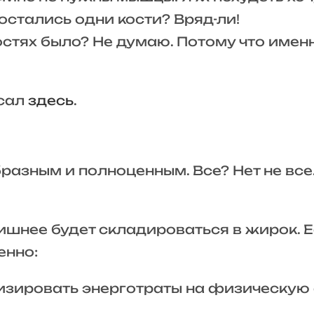
остались одни кости? Вряд-ли!
остях было? Не думаю. Потому что име
сал
здесь
.
азным и полноценным. Все? Нет не все.
лишнее будет складироваться в жирок. Е
енно:
изировать энерготраты на физическую 