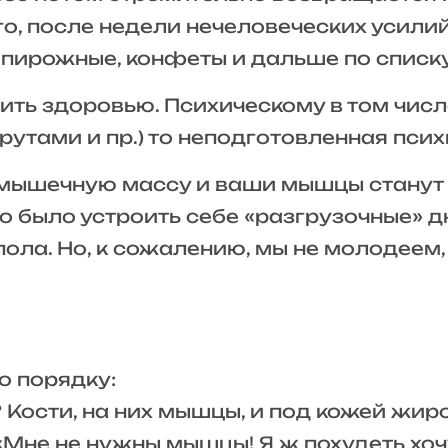
о, после недели нечеловеческих усилий
в пирожные, конфеты и дальше по списку
ить здоровью. Психическому в том числ
утами и пр.) то неподготовленная псих
те мышечную массу и ваши мышцы стану
о было устроить себе «разгрузочные» д
ола. Но, к сожалению, мы не молодеем,
о порядку:
 Кости, на них мышцы, и под кожей жиро
Мне не нужны мышцы! Я ж похудеть хоч