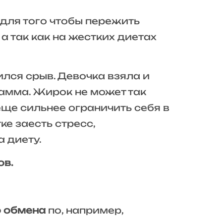
 для того чтобы пережить
а так как на жестких диетах
ился срыв. Девочка взяла и
рамма. Жирок не может так
 еще сильнее ограничить себя в
ке заесть стресс,
 диету.
ов.
о обмена
по, например,