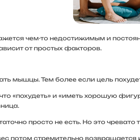
жется чем-то недостижимым и постоян
ависит от простых факторов.
ть мышцы. Тем более если цель похуде
 что «похудеть» и «иметь хорошую фигур
зница.
аточно просто не есть. Но это чревато т
и вес потом стремительно возвращается