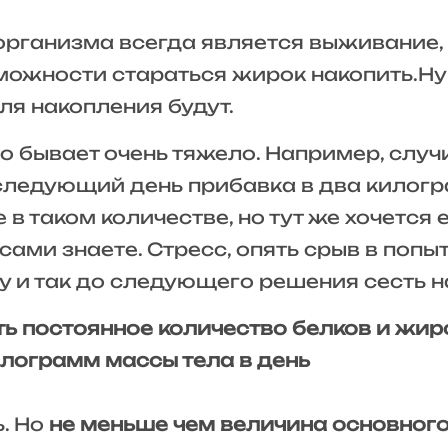
 организма всегда является выживание,
можности стараться жирок накопить.Ну 
ля накопления будут.
то бывает очень тяжело. Например, случ
 следующий день прибавка в два килог
 в таком количестве, но тут же хочется
сами знаете. Стресс, опять срыв в попыт
у и так до следующего решения сесть на
ь постоянное количество белков и жир
илограмм массы тела в день
. Но
не меньше чем величина основног