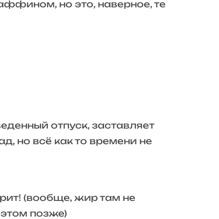
фином, но это, наверное, те
веденный отпуск, заставляет
д, но всё как то времени не
рит! (вообще, жир там не
 этом позже)